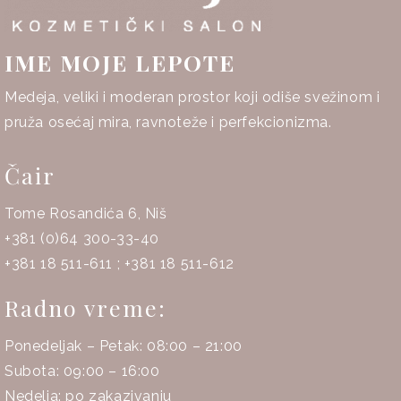
IME MOJE LEPOTE
Medeja, veliki i moderan prostor koji odiše svežinom i
pruža osećaj mira, ravnoteže i perfekcionizma.
Čair
Tome Rosandića 6, Niš
+381 (0)64 300-33-40
+381 18 511-611
;
+381 18 511-612
Radno vreme:
Ponedeljak – Petak: 08:00 – 21:00
Subota: 09:00 – 16:00
Nedelja: po zakazivanju