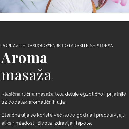
POPRAVITE RASPOLOŽENJE I OTARASITE SE STRESA
Aroma
masaža
Klasična ručna masaža tela deluje egzotično i prijatnije
uz dodatak aromatičnih ulja.
Eterična ulja se koriste već 5000 godina i predstavljaju
eliksir mladosti, života, zdravlja i lepote.