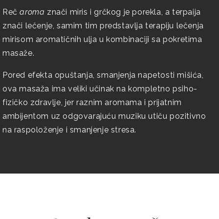
Reč
aroma
znači miris i grčkog je porekla, a terpaija
znači lečenje, samim tim predstavlja terapiju lečenja
mirisom aromatičnih ulja u kombinaciji sa pokretima
masaže.
Pored efekta opuštanja, smanjenja napetosti mišića,
ova masaža ima veliki učinak na kompletno psiho-
fizičko zdravlje, jer raznim aromama i prijatnim
ambijentom uz odgovarajuću muziku utiču pozitivno
na raspoloženje i smanjenje stresa.