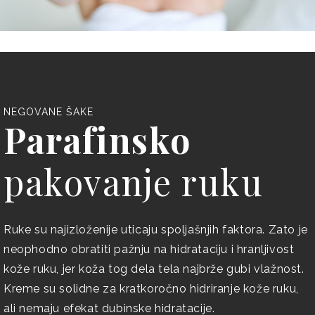
NEGOVANE ŠAKE
Parafinsko
pakovanje ruku
Ruke su najizloženije uticaju spoljašnjih faktora. Zato je
neophodno obratiti pažnju na hidrataciju i hranljivost
kože ruku, jer koža tog dela tela najbrže gubi vlažnost.
Kreme su solidne za kratkoročno hidriranje kože ruku,
ali nemaju efekat dubinske hidratacije.