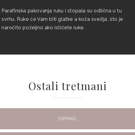
Parafinska pakovanja ruku i stopala su odlična u tu
svrhu. Ruke će Vam biti glatke a koža svežija, što je
naročito poželjno ako ističete ruke.
Ostali tretmani
DIPPING