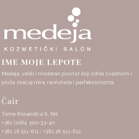
IME MOJE LEPOTE
Medeja, veliki i moderan prostor koji odiše svežinom i
pruža osećaj mira, ravnoteže i perfekcionizma.
Čair
Tome Rosandića 6, Niš
+381 (0)64 300-33-40
+381 18 511-611
;
+381 18 511-612